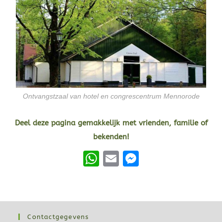
Ontvangstzaal van hotel en congrescentrum Mennorode
Deel deze pagina gemakkelijk met vrienden, familie of
bekenden!
W
E
M
h
m
e
at
ail
ss
s
e
Contactgegevens